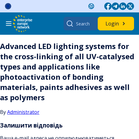
Skip
to
content
Search
Login
for:
Advanced LED lighting systems for
the cross-linking of all UV-catalysed
types and applications like
photoactivation of bonding
materials, paints adhesives as well
as polymers
By
Administrator
Залишити відповідь
Ваша e-mail адреса не оприлюднюватиметься.