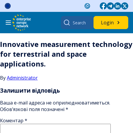
Skip
to
content
Search
Login
for:
Innovative measurement technology
for terrestrial and space
applications.
By
Administrator
Залишити відповідь
Ваша e-mail адреса не оприлюднюватиметься.
Обов’язкові поля позначені
*
Коментар
*