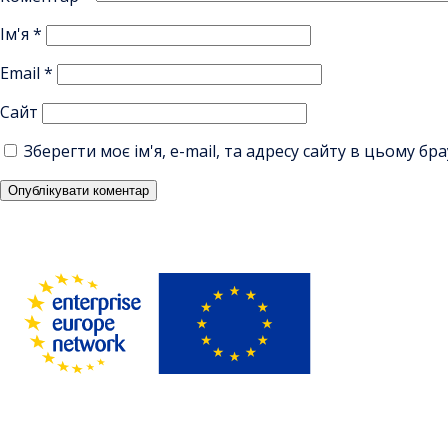
Ім'я
*
Email
*
Сайт
Зберегти моє ім'я, e-mail, та адресу сайту в цьому б