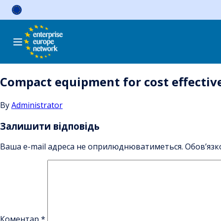
Skip
to
content
Compact equipment for cost effectiv
By
Administrator
Залишити відповідь
Ваша e-mail адреса не оприлюднюватиметься.
Обов’язк
Коментар
*