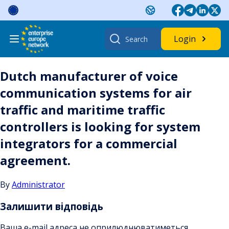
Skip
to
content
Search
Login
for:
Dutch manufacturer of voice
communication systems for air
traffic and maritime traffic
controllers is looking for system
integrators for a commercial
agreement.
By
Administrator
Залишити відповідь
Ваша e-mail адреса не оприлюднюватиметься.