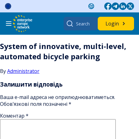
Skip
to
content
Search
Login
for:
System of innovative, multi-level,
automated bicycle parking
By
Administrator
Залишити відповідь
Ваша e-mail адреса не оприлюднюватиметься.
Обов’язкові поля позначені
*
Коментар
*