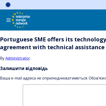
Skip
to
content
Portuguese SME offers its technolog
agreement with technical assistance i
By
Administrator
Залишити відповідь
Ваша e-mail адреса не оприлюднюватиметься.
Обов’язк