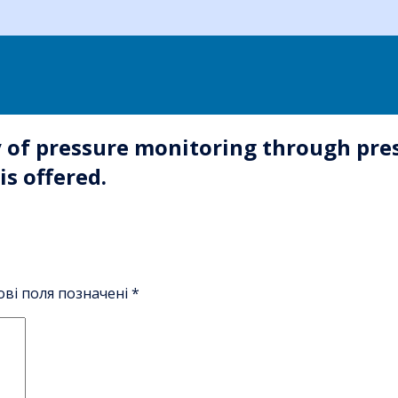
y of pressure monitoring through pre
s offered.
ові поля позначені
*