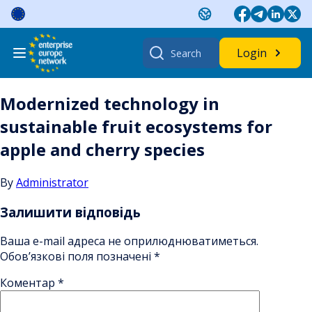
Skip
to
content
Search
Login
for:
Modernized technology in
sustainable fruit ecosystems for
apple and cherry species
By
Administrator
Залишити відповідь
Ваша e-mail адреса не оприлюднюватиметься.
Обов’язкові поля позначені
*
Коментар
*