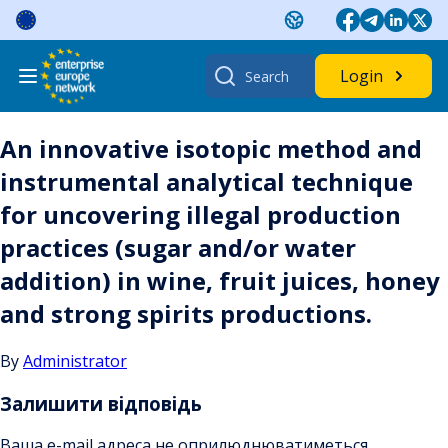
Skip
to
content
Search
Login
for:
An innovative isotopic method and
instrumental analytical technique
for uncovering illegal production
practices (sugar and/or water
addition) in wine, fruit juices, honey
and strong spirits productions.
By
Administrator
Залишити відповідь
Ваша e-mail адреса не оприлюднюватиметься.