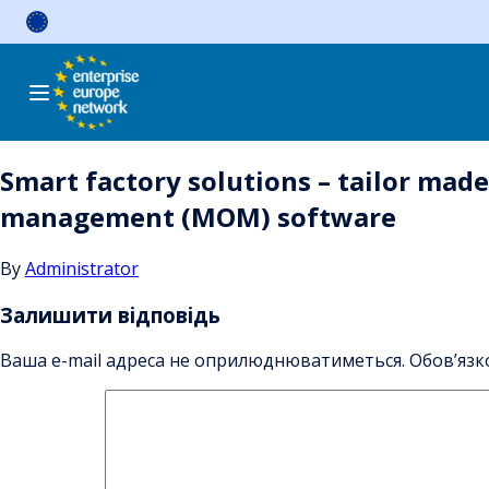
Skip
to
content
Smart factory solutions – tailor ma
management (MOM) software
By
Administrator
Залишити відповідь
Ваша e-mail адреса не оприлюднюватиметься.
Обов’язк