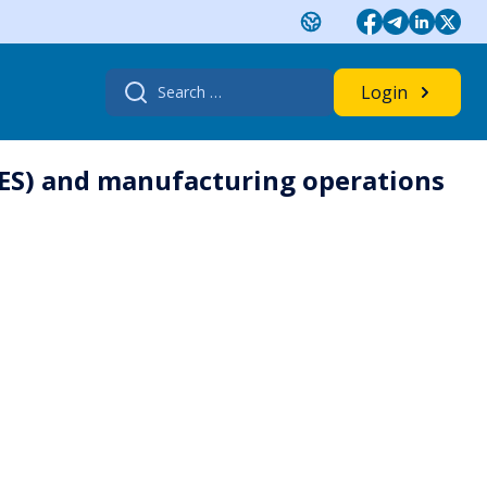
Search
Login
for:
MES) and manufacturing operations