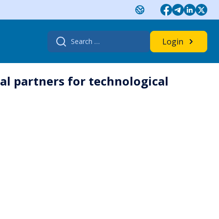
Search
Login
for:
al partners for technological