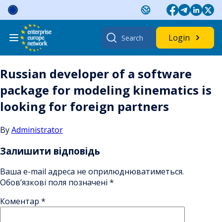
Skip
to
content
Search
Login
for:
Russian developer of a software
package for modeling kinematics is
looking for foreign partners
By
Administrator
Залишити відповідь
Ваша e-mail адреса не оприлюднюватиметься.
Обов’язкові поля позначені
*
Коментар
*