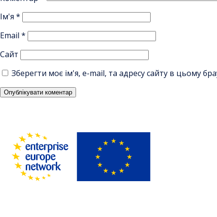
Ім'я
*
Email
*
Сайт
Зберегти моє ім'я, e-mail, та адресу сайту в цьому б