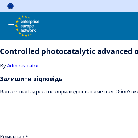
Skip
to
content
Controlled photocatalytic advanced o
By
Administrator
Залишити відповідь
Ваша e-mail адреса не оприлюднюватиметься.
Обов’язк
Коментар
*