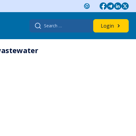
Search
Login
for:
 wastewater