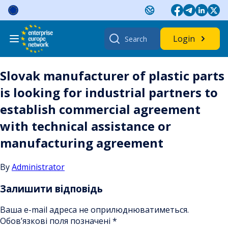
Skip
to
content
Search
Login
for:
Slovak manufacturer of plastic parts
is looking for industrial partners to
establish commercial agreement
with technical assistance or
manufacturing agreement
By
Administrator
Залишити відповідь
Ваша e-mail адреса не оприлюднюватиметься.
Обов’язкові поля позначені
*