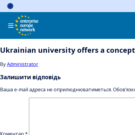
Skip
to
content
Ukrainian university offers a concept
By
Administrator
Залишити відповідь
Ваша e-mail адреса не оприлюднюватиметься.
Обов’язк
Коментар
*