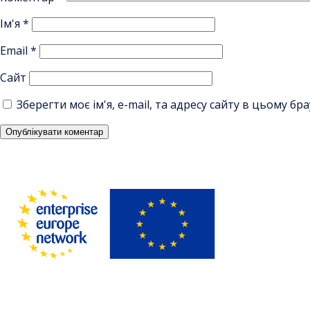
Ім'я
*
Email
*
Сайт
Зберегти моє ім'я, e-mail, та адресу сайту в цьому б