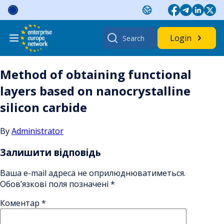
Skip
to
content
Search
Login
for:
Method of obtaining functional
layers based on nanocrystalline
silicon carbide
By
Administrator
Залишити відповідь
Ваша e-mail адреса не оприлюднюватиметься.
Обов’язкові поля позначені
*
Коментар
*