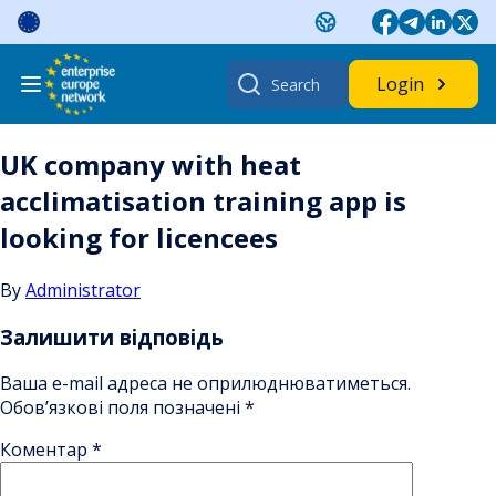
Skip
to
content
Search
Login
for:
UK company with heat
acclimatisation training app is
looking for licencees
By
Administrator
Залишити відповідь
Ваша e-mail адреса не оприлюднюватиметься.
Обов’язкові поля позначені
*
Коментар
*