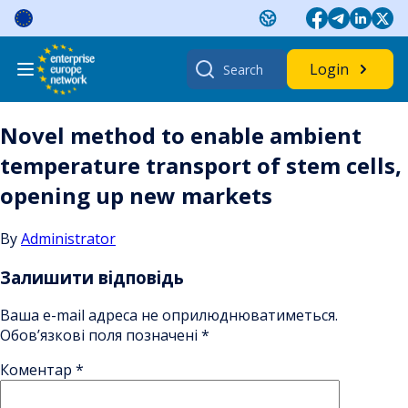
Skip
to
content
Search
Login
for:
Novel method to enable ambient
temperature transport of stem cells,
opening up new markets
By
Administrator
Залишити відповідь
Ваша e-mail адреса не оприлюднюватиметься.
Обов’язкові поля позначені
*
Коментар
*