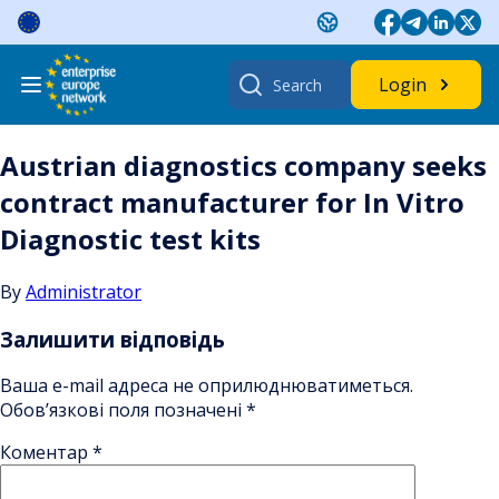
Skip
to
content
Search
Login
for:
Austrian diagnostics company seeks
contract manufacturer for In Vitro
Diagnostic test kits
By
Administrator
Залишити відповідь
Ваша e-mail адреса не оприлюднюватиметься.
Обов’язкові поля позначені
*
Коментар
*