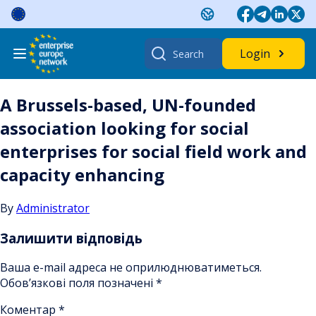
Skip
to
content
Search
Login
for:
A Brussels-based, UN-founded
association looking for social
enterprises for social field work and
capacity enhancing
By
Administrator
Залишити відповідь
Ваша e-mail адреса не оприлюднюватиметься.
Обов’язкові поля позначені
*
Коментар
*