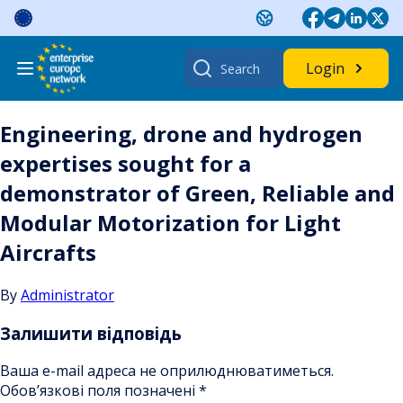
Skip
to
content
Search
Login
for:
Engineering, drone and hydrogen
expertises sought for a
demonstrator of Green, Reliable and
Modular Motorization for Light
Aircrafts
By
Administrator
Залишити відповідь
Ваша e-mail адреса не оприлюднюватиметься.
Обов’язкові поля позначені
*