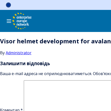
Skip
to
content
Visor helmet development for avalan
By
Administrator
Залишити відповідь
Ваша e-mail адреса не оприлюднюватиметься.
Обов’язк
Коментар
*