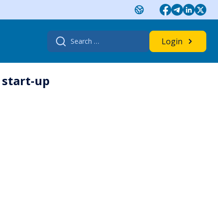
Search
Login
for:
start-up