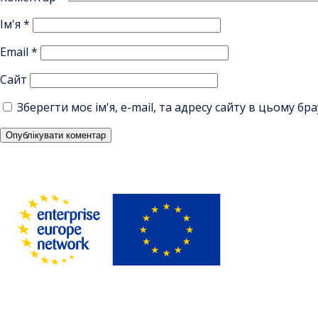
Ім'я
*
Email
*
Сайт
Зберегти моє ім'я, e-mail, та адресу сайту в цьому б