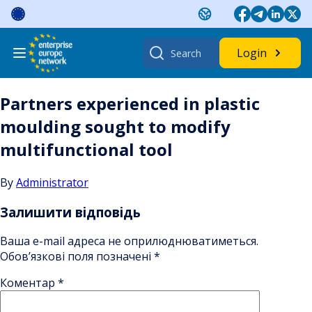
Skip
to
content
Search
Login
for:
Partners experienced in plastic
moulding sought to modify
multifunctional tool
By
Administrator
Залишити відповідь
Ваша e-mail адреса не оприлюднюватиметься.
Обов’язкові поля позначені
*
Коментар
*