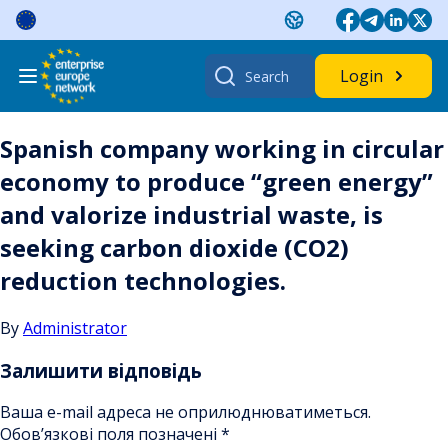
Skip
to
content
Search
Login
for:
Spanish company working in circular
economy to produce “green energy”
and valorize industrial waste, is
seeking carbon dioxide (CO2)
reduction technologies.
By
Administrator
Залишити відповідь
Ваша e-mail адреса не оприлюднюватиметься.
Обов’язкові поля позначені
*