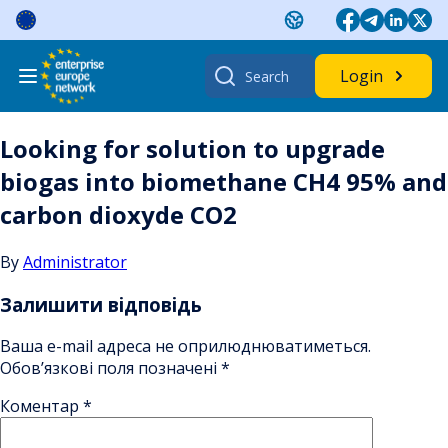
Skip
to
content
Search
Login
for:
Looking for solution to upgrade
biogas into biomethane CH4 95% and
carbon dioxyde CO2
By
Administrator
Залишити відповідь
Ваша e-mail адреса не оприлюднюватиметься.
Обов’язкові поля позначені
*
Коментар
*