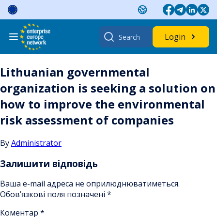
Skip
to
content
Search
Login
for:
Lithuanian governmental
organization is seeking a solution on
how to improve the environmental
risk assessment of companies
By
Administrator
Залишити відповідь
Ваша e-mail адреса не оприлюднюватиметься.
Обов’язкові поля позначені
*
Коментар
*