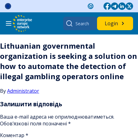
Skip
to
content
Search
Login
for:
Lithuanian governmental
organization is seeking a solution on
how to automate the detection of
illegal gambling operators online
By
Administrator
Залишити відповідь
Ваша e-mail адреса не оприлюднюватиметься.
Обов’язкові поля позначені
*
Коментар
*