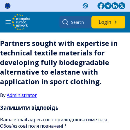
Skip
to
content
Search
Login
for:
Partners sought with expertise in
technical textile materials for
developing fully biodegradable
alternative to elastane with
application in sport clothing.
By
Administrator
Залишити відповідь
Ваша e-mail адреса не оприлюднюватиметься.
Обов’язкові поля позначені
*